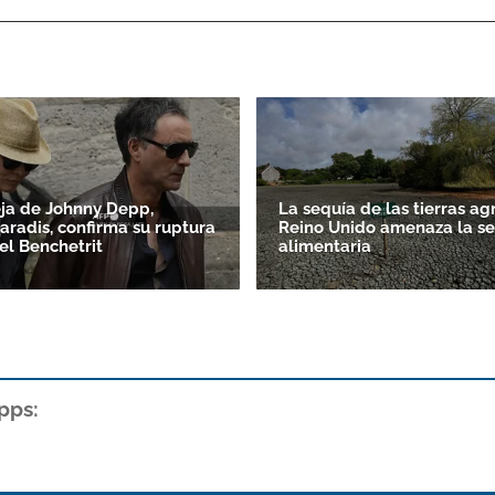
ja de Johnny Depp,
La sequía de las tierras ag
aradis, confirma su ruptura
Reino Unido amenaza la s
l Benchetrit
alimentaria
pps: