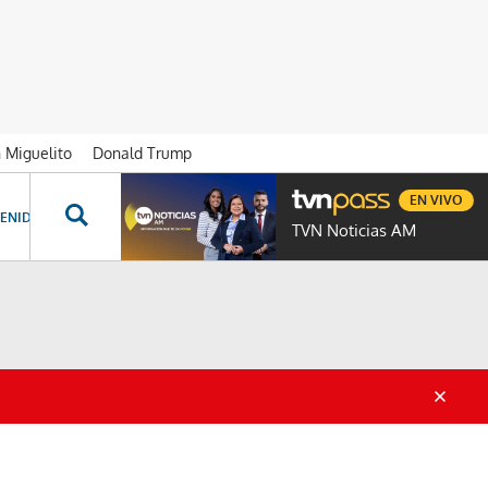
n Miguelito
Donald Trump
EN VIVO
ENIDOS ESPECIALES
NOVELAS
PROGRAMAS
GENTE TVN
PROG
TVN Noticias AM