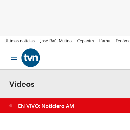
Últimas noticias
José Raúl Mulino
Cepanim
Ifarhu
Fenóme
Ir al contenido
Obrir navegació
Videos
EN VIVO: Noticiero AM