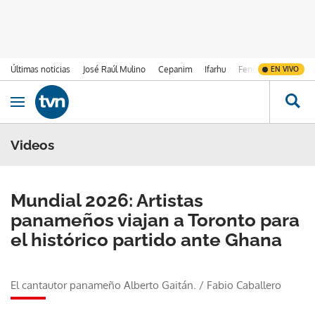
Últimas noticias
José Raúl Mulino
Cepanim
Ifarhu
Fenómeno de El Ni
EN VIVO
Ir al contenido
Obrir navegació
Videos
Mundial 2026: Artistas
panameños viajan a Toronto para
el histórico partido ante Ghana
El cantautor panameño Alberto Gaitán.
/
Fabio Caballero