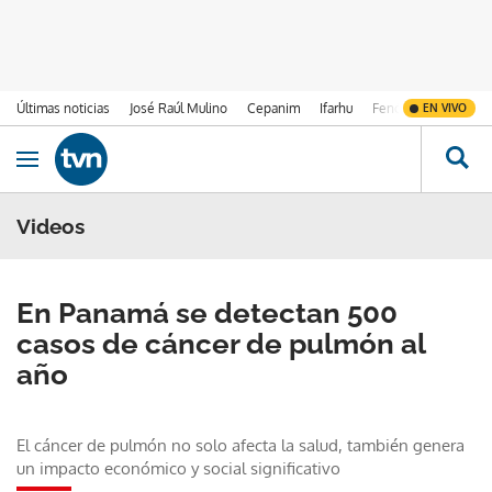
Últimas noticias
José Raúl Mulino
Cepanim
Ifarhu
Fenómeno de El Ni
EN VIVO
Ir al contenido
Obrir navegació
Videos
En Panamá se detectan 500
casos de cáncer de pulmón al
año
El cáncer de pulmón no solo afecta la salud, también genera
un impacto económico y social significativo