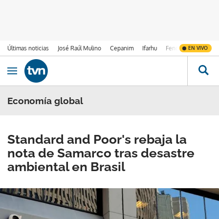
Últimas noticias
José Raúl Mulino
Cepanim
Ifarhu
Fenómeno de El Ni
EN VIVO
Ir al contenido
Obrir navegació
Economía global
Standard and Poor's rebaja la
nota de Samarco tras desastre
ambiental en Brasil