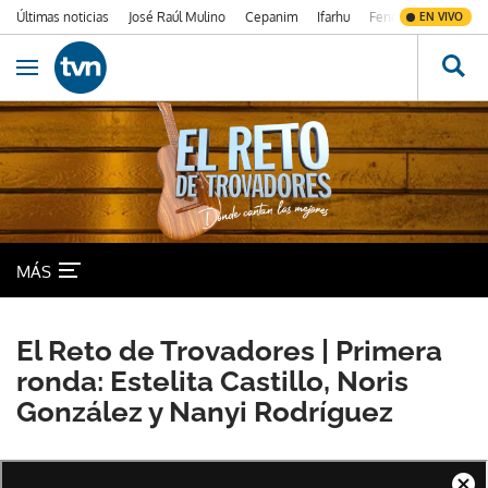
Últimas noticias
José Raúl Mulino
Cepanim
Ifarhu
Fenómeno de El Ni
EN VIVO
Ir al contenido
Obrir navegació
MÁS
El Reto de Trovadores | Primera
ronda: Estelita Castillo, Noris
González y Nanyi Rodríguez