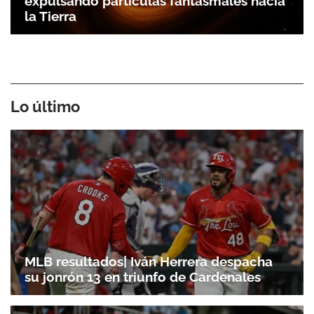
expulsando partículas fantasmales hacia
la Tierra
Lo último
MLB resultados| Iván Herrera despacha
su jonrón 13 en triunfo de Cardenales