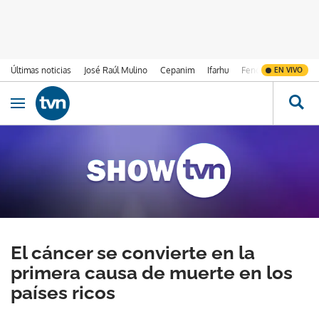
Últimas noticias
José Raúl Mulino
Cepanim
Ifarhu
Fenómeno de El Ni
EN VIVO
Ir al contenido
Obrir navegació
El cáncer se convierte en la
primera causa de muerte en los
países ricos