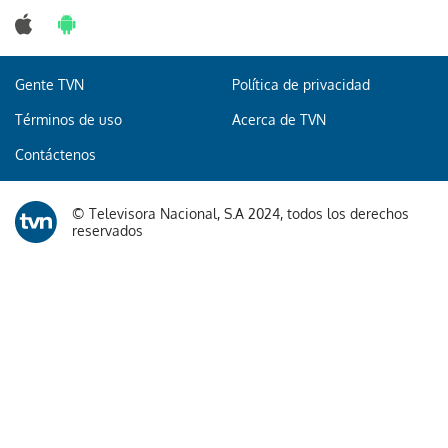
Gente TVN
Política de privacidad
Términos de uso
Acerca de TVN
Contáctenos
© Televisora Nacional, S.A 2024, todos los derechos
reservados
Te recomendamos
Un destello de hace 13,000 millones de
años revela secretos del universo joven
Científicos argentinos hallan esqueleto de