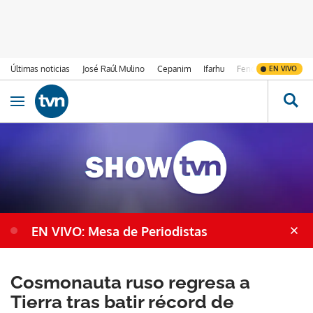
Últimas noticias
José Raúl Mulino
Cepanim
Ifarhu
Fenómeno de El Ni
EN VIVO
Ir al contenido
Obrir navegació
EN VIVO: Mesa de Periodistas
Cosmonauta ruso regresa a
Tierra tras batir récord de