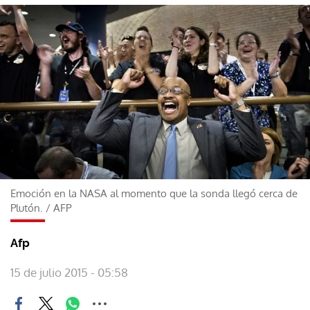
Emoción en la NASA al momento que la sonda llegó cerca de
Plutón.
/
AFP
Afp
15 de julio 2015 - 05:58