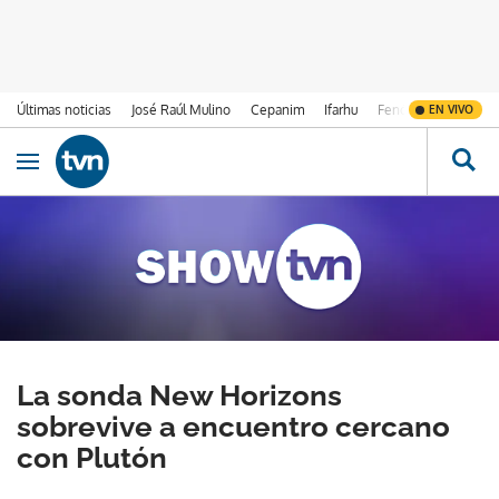
Últimas noticias
José Raúl Mulino
Cepanim
Ifarhu
Fenómeno de El Ni
EN VIVO
Ir al contenido
Obrir navegació
La sonda New Horizons
sobrevive a encuentro cercano
con Plutón