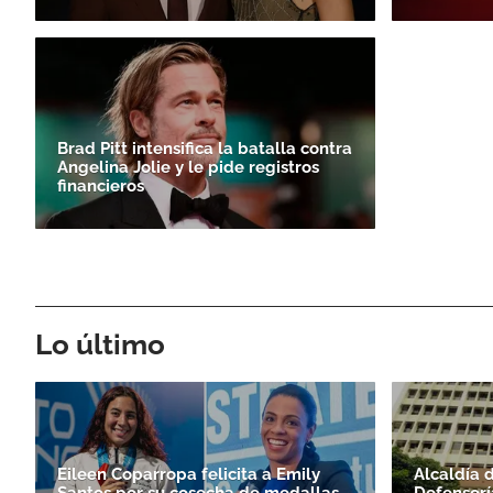
Brad Pitt intensifica la batalla contra
Angelina Jolie y le pide registros
financieros
Lo último
Eileen Coparropa felicita a Emily
Alcaldía 
Santos por su cosecha de medallas
Defensorí