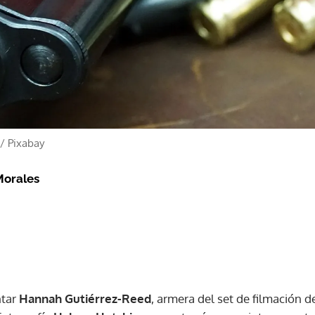
/
Pixabay
Morales
ntar
Hannah Gutiérrez-Reed
, armera del set de filmación d