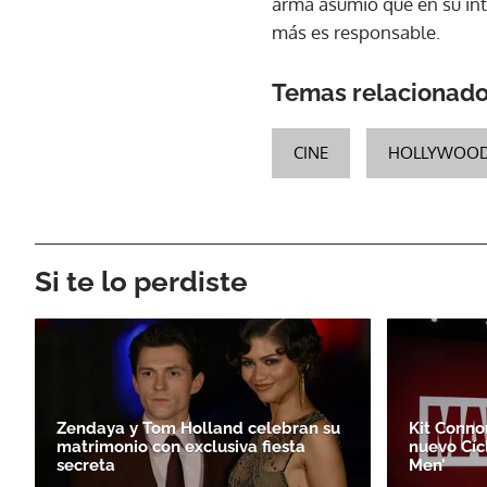
arma asumió que en su inte
más es responsable.
Temas relacionad
CINE
HOLLYWOO
Si te lo perdiste
Zendaya y Tom Holland celebran su
Kit Conno
matrimonio con exclusiva fiesta
nuevo Cíc
secreta
Men’