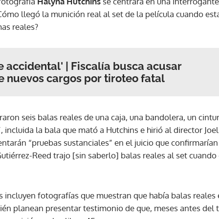
fotografía
Halyna Hutchins
se centrará en una interrogante 
¿Cómo llegó la munición real al set de la película cuando e
mas reales?
 accidental' | Fiscalía busca acusar
e nuevos cargos por tiroteo fatal
aron seis balas reales de una caja, una bandolera, un cintu
, incluida la bala que mató a Hutchins e hirió al director Joel
tarán “pruebas sustanciales” en el juicio que confirmarían 
tiérrez-Reed trajo [sin saberlo] balas reales al set cuando
 incluyen fotografías que muestran que había balas reales e
én planean presentar testimonio de que, meses antes del t