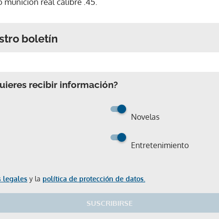
munición real calibre .45.
stro boletín
ieres recibir información?
Novelas
Entretenimiento
 legales
y la
política de protección de datos.
SUSCRIBIRSE
Gracias por suscribirte a nuestro boletín.