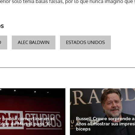
rior solo tenía balas falsas, por lo que nunca imaginó que 
os
D
ALEC BALDWIN
ESTADOS UNIDOS
r podría convertirse en el
Russell Crowe sorprende a 
lope de Marvel para ‘X-
años al mostrar sus impres
bíceps