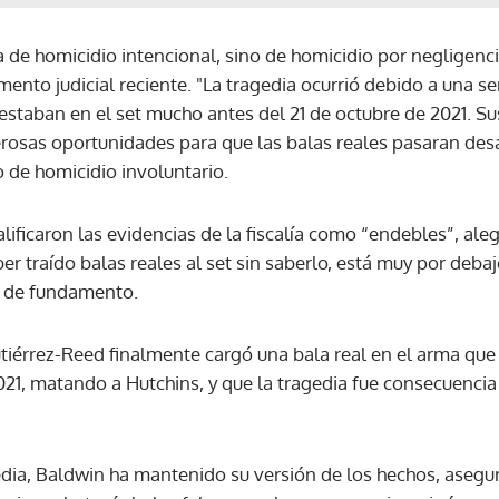
 de homicidio intencional, sino de homicidio por negligencia”
ACEPTAR
ento judicial reciente. "La tragedia ocurrió debido a una se
estaban en el set mucho antes del 21 de octubre de 2021. S
osas oportunidades para que las balas reales pasaran desa
 de homicidio involuntario.
lificaron las evidencias de la fiscalía como “endebles”, ale
er traído balas reales al set sin saberlo, está muy por deba
e de fundamento.
utiérrez-Reed finalmente cargó una bala real en el arma qu
021, matando a Hutchins, y que la tragedia fue consecuencia
edia, Baldwin ha mantenido su versión de los hechos, aseg