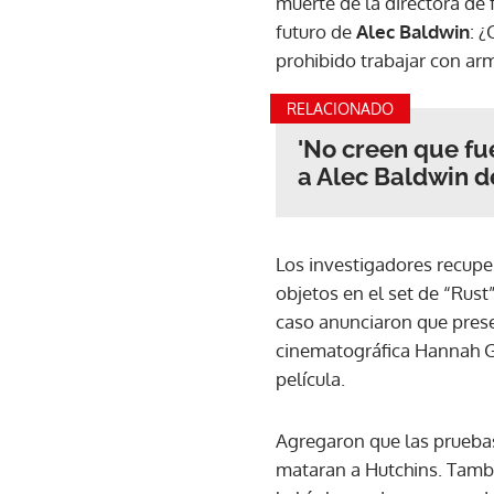
muerte de la directora de 
futuro de
Alec Baldwin
: 
prohibido trabajar con ar
RELACIONADO
'No creen que fue
a Alec Baldwin d
Los investigadores recuper
objetos en el set de “Rust”
caso anunciaron que presen
cinematográfica Hannah Gu
película.
Agregaron que las pruebas
mataran a Hutchins. Tambi