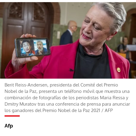
Berit Reiss-Andersen, presidenta del Comité del Premio
Nobel de la Paz, presenta un teléfono móvil que muestra una
combinación de fotografías de los periodistas Maria Ressa y
Dmitry Muratov tras una conferencia de prensa para anunciar
los ganadores del Premio Nobel de la Paz 2021
/
AFP
Afp