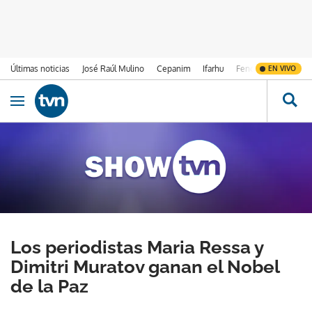
Últimas noticias
José Raúl Mulino
Cepanim
Ifarhu
Fenómeno de El Ni
EN VIVO
Ir al contenido
Obrir navegació
Los periodistas Maria Ressa y
Dimitri Muratov ganan el Nobel
de la Paz