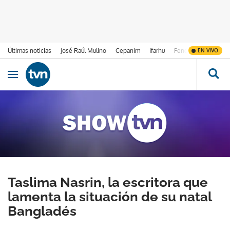
Últimas noticias
José Raúl Mulino
Cepanim
Ifarhu
Fenómeno de El Ni
EN VIVO
Ir al contenido
Obrir navegació
Taslima Nasrin, la escritora que
lamenta la situación de su natal
Bangladés