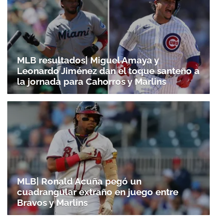
MLB resultados| Miguel Amaya y
Leonardo Jiménez dan el toque santeño a
la jornada para Cahorros y Marlins
MLB| Ronald Acuña pegó un
cuadrangular extraño en juego entre
Bravos y Marlins