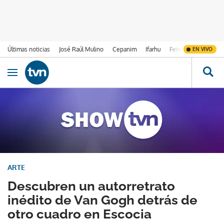
Últimas noticias
José Raúl Mulino
Cepanim
Ifarhu
Fenómeno de El Ni
EN VIVO
Ir al contenido
Obrir navegació
ARTE
Descubren un autorretrato
inédito de Van Gogh detrás de
otro cuadro en Escocia