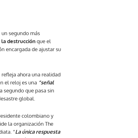
do un segundo más
 la destrucción
que el
ón encargada de ajustar su
, refleja ahora una realidad
n el reloj es una
“señal
da segundo que pasa sin
desastre global.
residente colombiano y
side la organización The
iata. “
La única respuesta