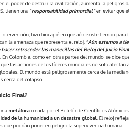
n el poder de destruir la civilización, aumenta la peligrosid
S, tienen una “
responsabilidad primordial”
en evitar que 
 intervención, hizo hincapié en que aún existe tiempo para
can la amenaza que representa el reloj. “
Aún estamos a ti
 hacer retroceder las manecillas del Reloj del Juicio Fina
. En Colombia, como en otras partes del mundo, se dice qu
 que las acciones de los líderes mundiales no solo afectan a
globales. El mundo está peligrosamente cerca de la media
s cerca del colapso.
uicio Final?
s una
metáfora
creada por el Boletín de Científicos Atómico
midad de la humanidad a un desastre global
. El reloj refl
s que podrían poner en peligro la supervivencia humana.