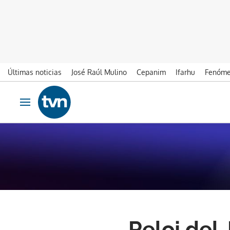
Últimas noticias
José Raúl Mulino
Cepanim
Ifarhu
Fenóme
Ir al contenido
Obrir navegació
Reloj del