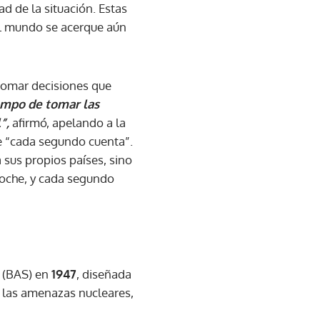
ad de la situación. Estas
el mundo se acerque aún
 tomar decisiones que
empo de tomar las
l”,
afirmó, apelando a la
e “cada segundo cuenta”.
 sus propios países, sino
noche, y cada segundo
s (BAS) en
1947
, diseñada
eja las amenazas nucleares,