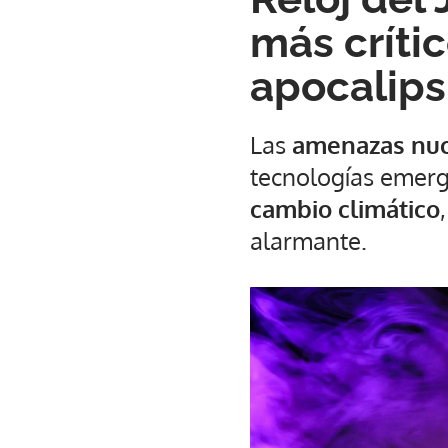
más críti
apocalips
Las
amenazas nuc
tecnologías emer
cambio climático
alarmante.