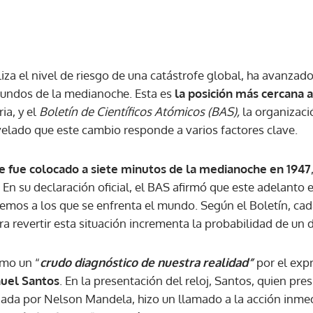
za el nivel de riesgo de una catástrofe global, ha avanza
gundos de la medianoche. Esta es
la posición más cercana a
ia, y el
Boletín de Científicos Atómicos (BAS),
la organizaci
velado que este cambio responde a varios factores clave.
e fue colocado a siete minutos de la medianoche en 1947
n su declaración oficial, el BAS afirmó que este adelanto e
remos a los que se enfrenta el mundo. Según el Boletín, ca
a revertir esta situación incrementa la probabilidad de un 
omo un “
crudo diagnóstico de nuestra realidad”
por el exp
uel Santos
. En la presentación del reloj, Santos, quien pre
dada por Nelson Mandela, hizo un llamado a la acción inmed