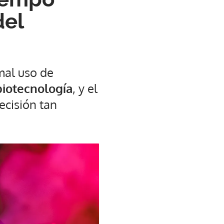
del
mal uso de
biotecnología
, y el
ecisión tan