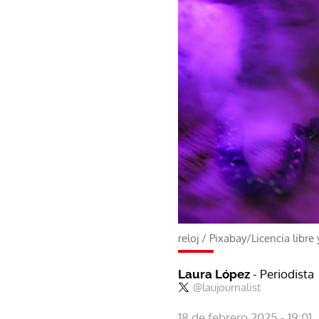
reloj
/
Pixabay/Licencia libre 
- Periodista
Laura López
@laujournalist
18 de febrero 2025 - 19:01