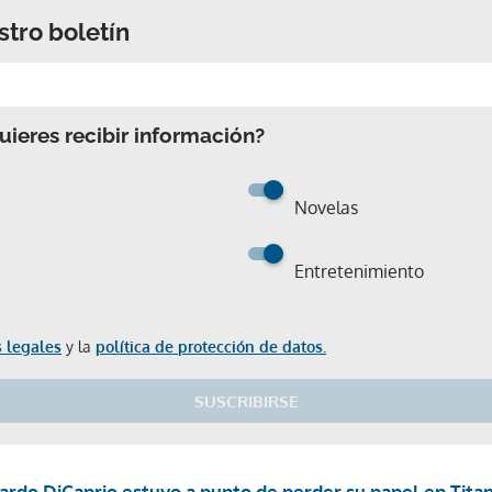
stro boletín
ieres recibir información?
Novelas
Entretenimiento
 legales
y la
política de protección de datos.
SUSCRIBIRSE
Gracias por suscribirte a nuestro boletín.
rdo DiCaprio estuvo a punto de perder su papel en Titani