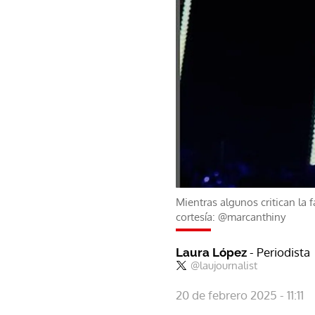
Mientras algunos critican la 
cortesía: @marcanthiny
- Periodista
Laura López
@laujournalist
20 de febrero 2025 - 11:11