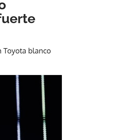
o
fuerte
n Toyota blanco