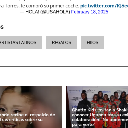
a Torres: le compró su primer coche.
pic.twitter.com/KJ6
— HOLA! (@USAHOLA)
February 18, 2025
os
ARTISTAS LATINOS
REGALOS
HIJOS
Ghetto Kids invitan a Shaki
ande recibe el respaldo de
conocer Uganda tras su ex
ras críticas sobre su
colaboración: 'No podemos
para verte'