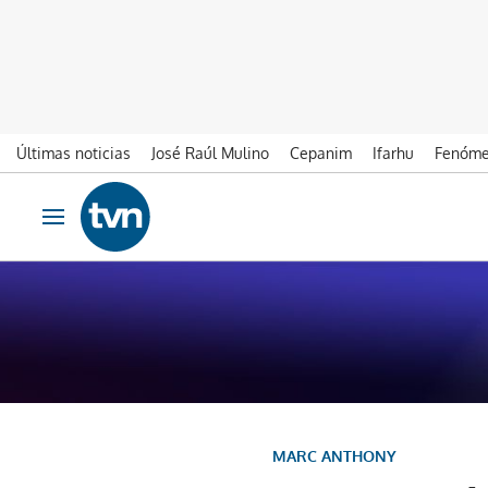
Últimas noticias
José Raúl Mulino
Cepanim
Ifarhu
Fenóme
Ir al contenido
Obrir navegació
MARC ANTHONY