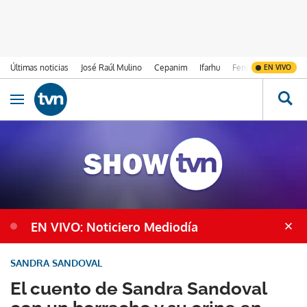
Últimas noticias
José Raúl Mulino
Cepanim
Ifarhu
Fenómeno de El Ni
EN VIVO
Ir al contenido
Obrir navegació
EN VIVO: Noticiero Mediodía
SANDRA SANDOVAL
El cuento de Sandra Sandoval