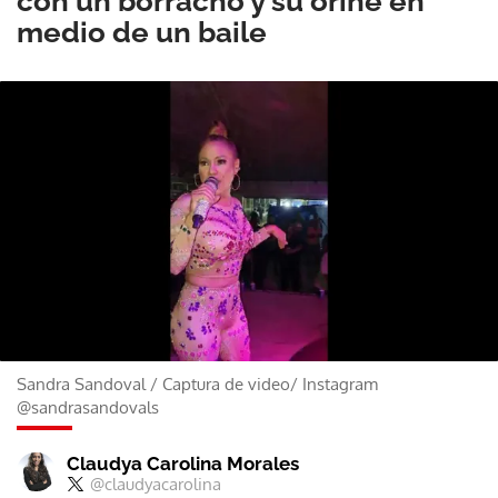
con un borracho y su orine en
medio de un baile
Sandra Sandoval
/
Captura de video/ Instagram
@sandrasandovals
Claudya Carolina Morales
@claudyacarolina