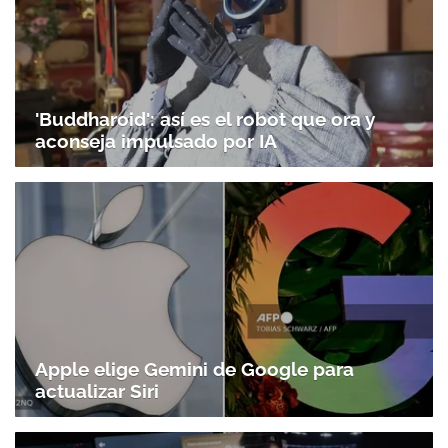
'Buddharoid': así es el robot que ora y
aconseja impulsado por IA
Apple elige Gemini de Google para
actualizar Siri