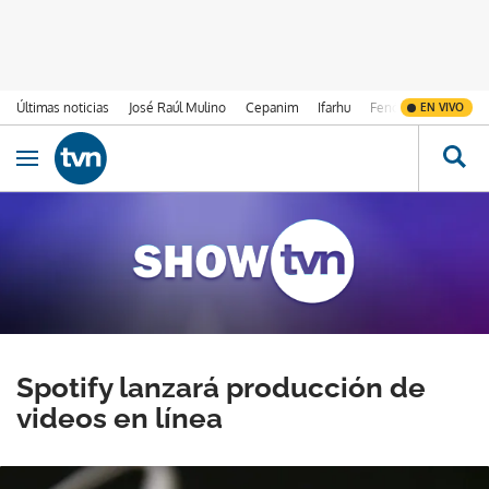
Últimas noticias
José Raúl Mulino
Cepanim
Ifarhu
Fenómeno de El Ni
EN VIVO
Ir al contenido
Obrir navegació
Spotify lanzará producción de
videos en línea