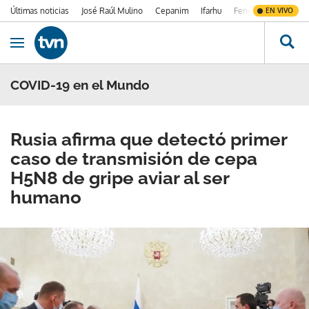
Últimas noticias
José Raúl Mulino
Cepanim
Ifarhu
Fenómeno de El Ni
EN VIVO
Ir al contenido
Obrir navegació
COVID-19 en el Mundo
Rusia afirma que detectó primer
caso de transmisión de cepa
H5N8 de gripe aviar al ser
humano