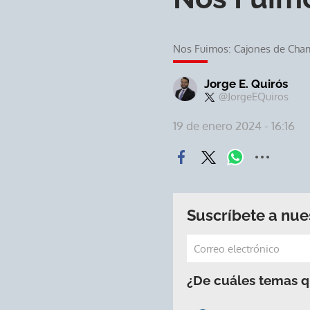
Nos Fuimos: Cajones de Cha
Jorge E. Quirós
@JorgeEQuiros
19 de enero 2024 - 16:16
Suscríbete a nue
¿De cuáles temas qu