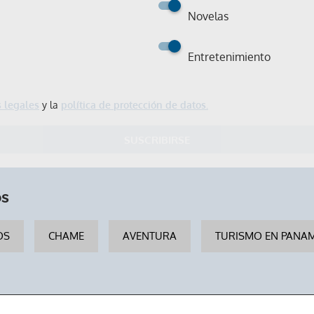
Novelas
Entretenimiento
 legales
y la
política de protección de datos.
SUSCRIBIRSE
Gracias por suscribirte a nuestro boletín.
os
ACEPTAR
OS
CHAME
AVENTURA
TURISMO EN PANA