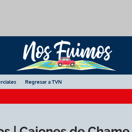
rciales
Regresar a TVN
s | Cajones de Chame