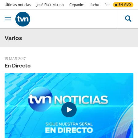
Últimas noticias
José Raúl Mulino
Cepanim
Ifarhu
Fenómeno de El Ni
EN VIVO
Ir al contenido
Obrir navegació
Varios
15 MAR 2017
En Directo