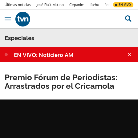
Últimas noticias
José Raúl Mulino
Cepanim
Ifarhu
Fenómeno de El Ni
EN VIVO
Ir al contenido
Obrir navegació
Especiales
EN VIVO: Noticiero AM
Premio Fórum de Periodistas:
Arrastrados por el Cricamola