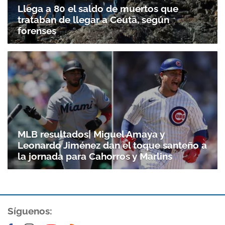
Llega a 80 el saldo de muertos que
trataban de llegar a Ceuta, según
forenses
MLB resultados| Miguel Amaya y
Leonardo Jiménez dan el toque santeño a
la jornada para Cahorros y Marlins
Síguenos: