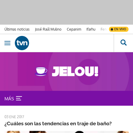
Últimas noticias
José Raúl Mulino
Cepanim
Ifarhu
Fenómeno de El Ni
EN VIVO
Ir al contenido
Obrir navegació
¿Qué me pongo?
MÁS
03 ENE 2017
¿Cuáles son las tendencias en traje de baño?