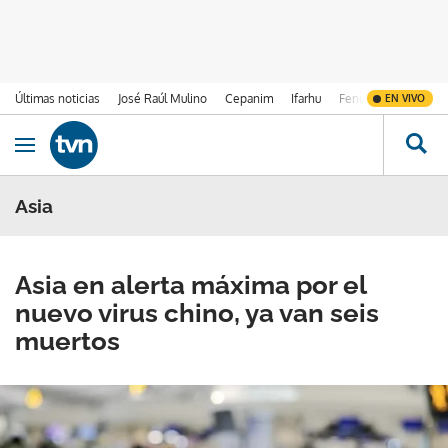
Últimas noticias
José Raúl Mulino
Cepanim
Ifarhu
Fenómeno de El Ni
EN VIVO
Ir al contenido
Obrir navegació
Asia
Asia en alerta máxima por el
nuevo virus chino, ya van seis
muertos