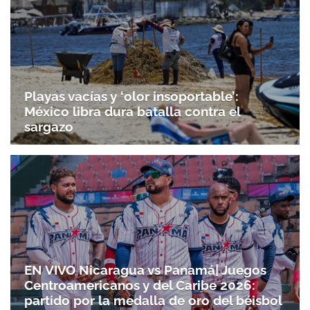
Gracias por suscribirte a nuestro boletín.
Playas vacías y ‘olor insoportable’:
ACEPTAR
México libra dura batalla contra el
sargazo
EN VIVO Nicaragua vs Panamá| Juegos
Centroamericanos y del Caribe 2026:
partido por la medalla de oro del béisbol