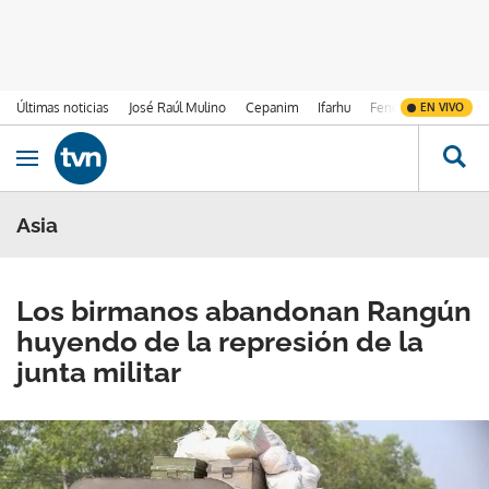
Últimas noticias
José Raúl Mulino
Cepanim
Ifarhu
Fenómeno de El Ni
EN VIVO
Ir al contenido
Obrir navegació
Asia
Los birmanos abandonan Rangún
huyendo de la represión de la
junta militar