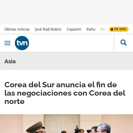
Últimas noticias
José Raúl Mulino
Cepanim
Ifarhu
Fenómeno de El Ni
EN VIVO
Ir al contenido
Obrir navegació
Asia
Corea del Sur anuncia el fin de
las negociaciones con Corea del
norte