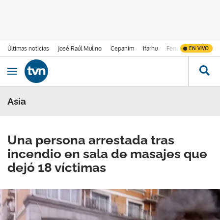
Últimas noticias
José Raúl Mulino
Cepanim
Ifarhu
Fenómeno de El Ni
EN VIVO
Ir al contenido
Obrir navegació
Asia
Una persona arrestada tras
incendio en sala de masajes que
dejó 18 víctimas