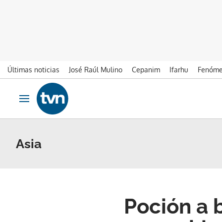
Últimas noticias
José Raúl Mulino
Cepanim
Ifarhu
Fenóme
Ir al contenido
Obrir navegació
Asia
Poción a 