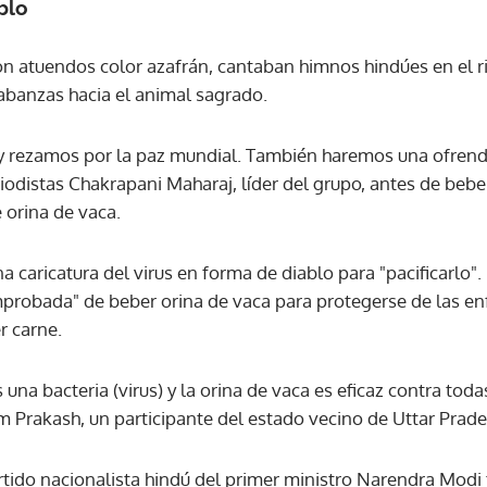
blo
n atuendos color azafrán, cantaban himnos hindúes en el ri
abanzas hacia el animal sagrado.
 rezamos por la paz mundial. También haremos una ofrenda 
riodistas Chakrapani Maharaj, líder del grupo, antes de beb
e orina de vaca.
a caricatura del virus en forma de diablo para "pacificarlo".
mprobada" de beber orina de vaca para protegerse de las en
r carne.
 una bacteria (virus) y la orina de vaca es eficaz contra tod
 Prakash, un participante del estado vecino de Uttar Prade
tido nacionalista hindú del primer ministro Narendra Modi
Gracias por suscribirte a nuestro boletín.