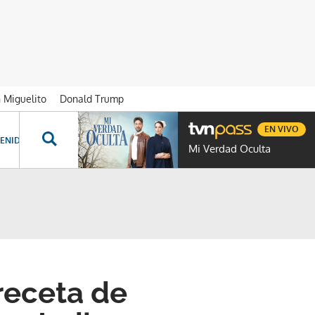
n Miguelito
Donald Trump
EN VIVO
ENIDOS ESPECIALES
NOVELAS
PROGRAMAS
GENTE TVN
PROG
Mi Verdad Oculta
receta de