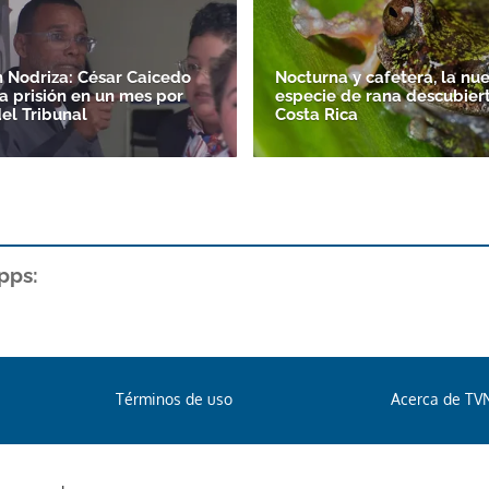
 Nodriza: César Caicedo
Nocturna y cafetera, la nu
 a prisión en un mes por
especie de rana descubier
del Tribunal
Costa Rica
pps:
Términos de uso
Acerca de TV