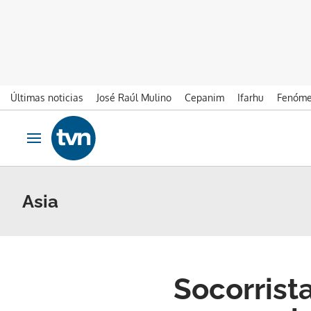
Últimas noticias
José Raúl Mulino
Cepanim
Ifarhu
Fenóme
Ir al contenido
Obrir navegació
Asia
Socorrist