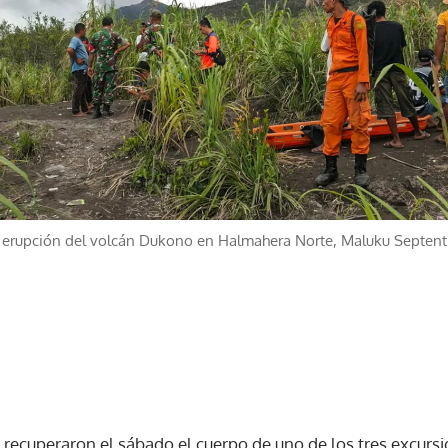
 la erupción del volcán Dukono en Halmahera Norte, Maluku Septent
s recuperaron el sábado el cuerpo de uno de los tres excurs