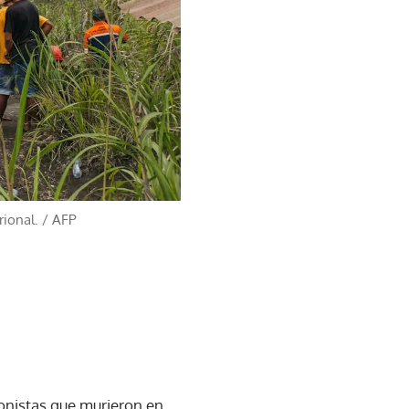
rional.
/
AFP
ionistas que murieron en