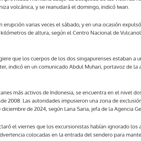
ceniza volcánica, y se reanudará el domingo, indicó Iwan.
ACEPTAR
 en erupción varias veces el sábado, y en una ocasión expul
ilómetros de altura, según el Centro Nacional de Vulcanol
giere que los cuerpos de los dos singapurenses estaban a u
áter, indicó en un comunicado Abdul Muhari, portavoz de la
anes más activos de Indonesia, se encuentra en el nivel dos
esde 2008. Las autoridades impusieron una zona de exclusió
e diciembre de 2024, según Lana Saria, jefa de la Agencia G
declaró el viernes que los excursionistas habían ignorado los
 advertencia colocadas en la entrada del sendero para mante