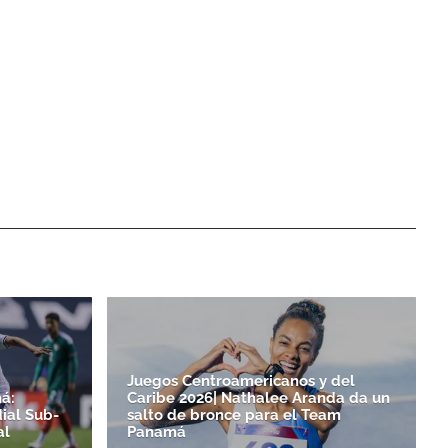
Juegos Centroamericanos y del
á:
Caribe 2026| Nathalee Aranda da un
ial Sub-
salto de bronce para el Team
al
Panamá