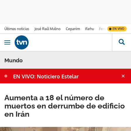
Últimas noticias
José Raúl Mulino
Cepanim
Ifarhu
Fenómeno de El Ni
EN VIVO
Ir al contenido
Obrir navegació
Mundo
EN VIVO: Noticiero Estelar
Aumenta a 18 el número de
muertos en derrumbe de edificio
en Irán