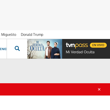
n Miguelito
Donald Trump
EN VIVO
ENIDOS ESPECIALES
NOVELAS
PROGRAMAS
GENTE TVN
PROG
Mi Verdad Oculta