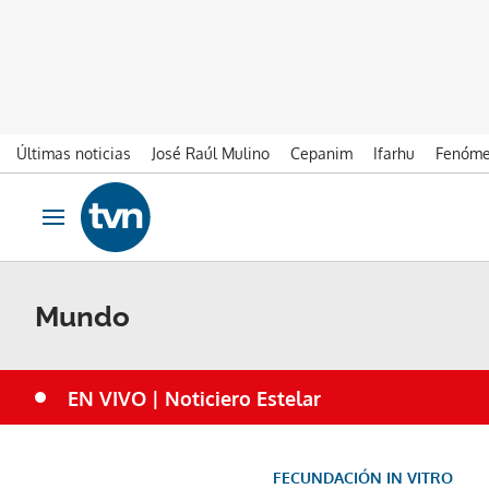
Últimas noticias
José Raúl Mulino
Cepanim
Ifarhu
Fenóme
Ir al contenido
Obrir navegació
Mundo
EN VIVO | Noticiero Estelar
FECUNDACIÓN IN VITRO