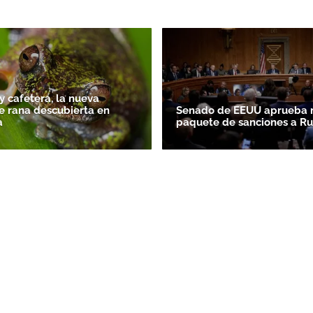
y cafetera, la nueva
e rana descubierta en
Senado de EEUU aprueba 
a
paquete de sanciones a Ru