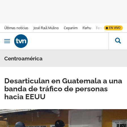
Últimas noticias
José Raúl Mulino
Cepanim
Ifarhu
Fenómeno de El Ni
EN VIVO
Ir al contenido
Obrir navegació
Centroamérica
Desarticulan en Guatemala a una
banda de tráfico de personas
hacia EEUU