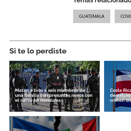
GUATEMALA
COVI
Si te lo perdiste
Matan a tiros a seis miembros de
Costa Ric
una familia con presuntos nexos con
de extrad
el narco en Honduras
crimen or