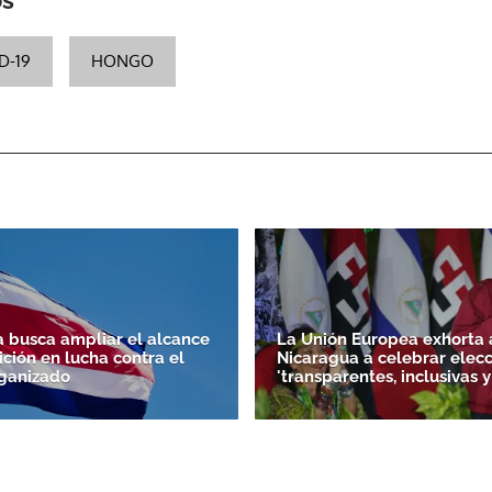
D-19
HONGO
a busca ampliar el alcance
La Unión Europea exhorta 
ición en lucha contra el
Nicaragua a celebrar elec
ganizado
'transparentes, inclusivas y