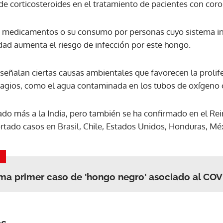
de corticosteroides en el tratamiento de pacientes con coro
ACEPTAR
s medicamentos o su consumo por personas cuyo sistema i
dad aumenta el riesgo de infección por este hongo.
 señalan ciertas causas ambientales que favorecen la prolif
ntagios, como el agua contaminada en los tubos de oxígeno 
do más a la India, pero también se ha confirmado en el Rein
rtado casos en Brasil, Chile, Estados Unidos, Honduras, Mé
ma primer caso de 'hongo negro' asociado al COV
os