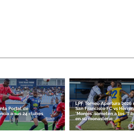
LPF Torneo Apertura 2026 
nta Portal de
San Francisco FC vs Herrer
ncia a sus 24 clubes
'Monjes' someten a los 'Ti
en su monasterio