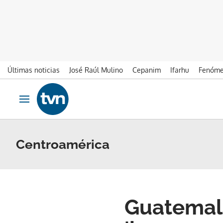
Últimas noticias
José Raúl Mulino
Cepanim
Ifarhu
Fenóme
Ir al contenido
Obrir navegació
Centroamérica
Guatemala