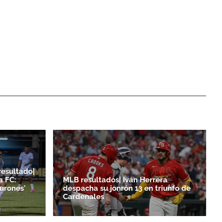
resultado|
a FC:
MLB resultados| Iván Herrera
burones'
despacha su jonrón 13 en triunfo de
Cardenales