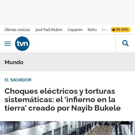
Últimas noticias
José Raúl Mulino
Cepanim
Ifarhu
Fenómeno de El Ni
EN VIVO
Ir al contenido
Obrir navegació
Mundo
EL SALVADOR
Choques eléctricos y torturas
sistemáticas: el 'infierno en la
tierra' creado por Nayib Bukele