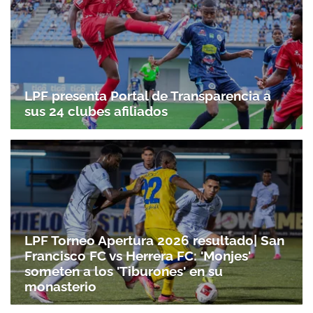
LPF presenta Portal de Transparencia a
sus 24 clubes afiliados
LPF Torneo Apertura 2026 resultado| San
Francisco FC vs Herrera FC: 'Monjes'
someten a los 'Tiburones' en su
monasterio