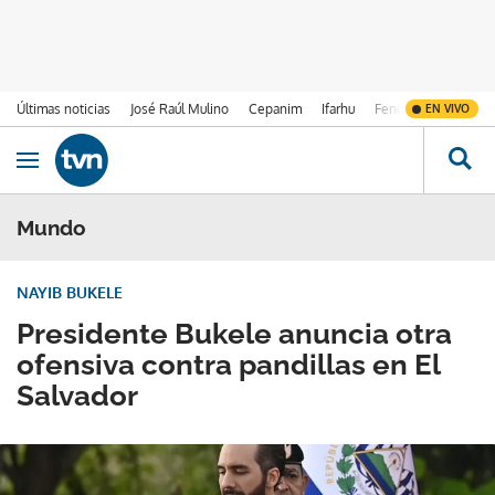
Últimas noticias
José Raúl Mulino
Cepanim
Ifarhu
Fenómeno de El Ni
EN VIVO
Ir al contenido
Obrir navegació
Mundo
NAYIB BUKELE
Presidente Bukele anuncia otra
ofensiva contra pandillas en El
Salvador