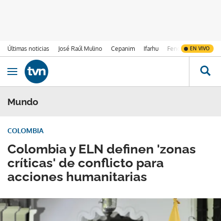
Últimas noticias
José Raúl Mulino
Cepanim
Ifarhu
Fenómeno de El Ni
EN VIVO
Ir al contenido
Obrir navegació
Mundo
COLOMBIA
Colombia y ELN definen 'zonas
críticas' de conflicto para
acciones humanitarias