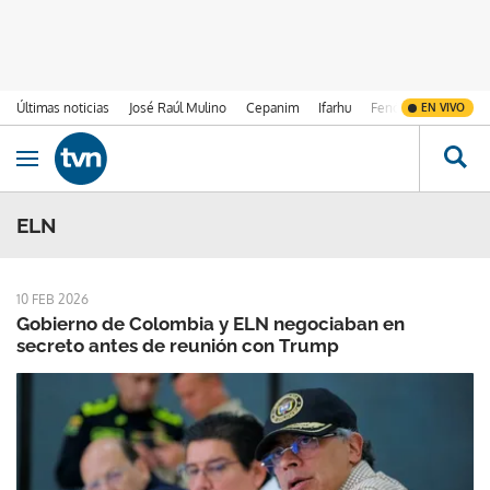
Últimas noticias
José Raúl Mulino
Cepanim
Ifarhu
Fenómeno de El Ni
EN VIVO
Ir al contenido
Obrir navegació
ELN
10 FEB 2026
Gobierno de Colombia y ELN negociaban en
secreto antes de reunión con Trump