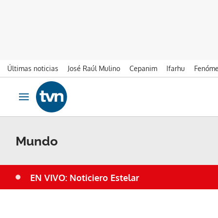
Últimas noticias
José Raúl Mulino
Cepanim
Ifarhu
Fenóme
Ir al contenido
Obrir navegació
Mundo
EN VIVO: Noticiero Estelar