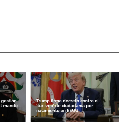
 gestión
Trump firma decreto contra el
al mando
‘turismo’ de ciudadanía por
nacimiento en EEUU