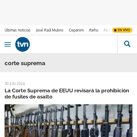
Últimas noticias
José Raúl Mulino
Cepanim
Ifarhu
Fenómeno de El Ni
EN VIVO
Ir al contenido
Obrir navegació
corte suprema
30 JUN 2026
La Corte Suprema de EEUU revisará la prohibición
de fusiles de asalto