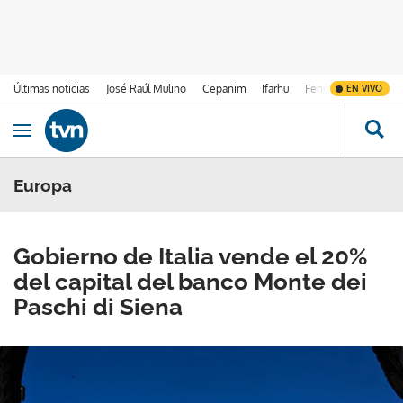
Últimas noticias
José Raúl Mulino
Cepanim
Ifarhu
Fenómeno de El Ni
EN VIVO
Ir al contenido
Obrir navegació
Europa
Gobierno de Italia vende el 20%
del capital del banco Monte dei
Paschi di Siena