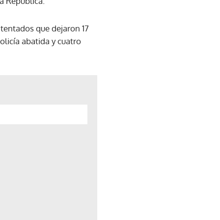
a República.
atentados que dejaron 17
licía abatida y cuatro