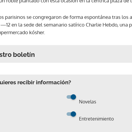
n roble plantado con esta ocasión en la céntrica plaza de l
os parisinos se congregaron de forma espontánea tras los 
—12 en la sede del semanario satírico Charlie Hebdo, una po
supermercado kósher.
stro boletín
ieres recibir información?
Novelas
Entretenimiento