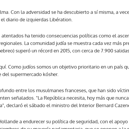
lma. Con la adversidad se ha descubierto a sí misma, a vece
el diario de izquierdas Libération.
s atentados ha tenido consecuencias políticas como el asce
 regionales. La comunidad judía se muestra cada vez más p
n hebreo) superó un récord en 2015, con cerca de 7.900 salidas
uí. Como judíos somos un objetivo prioritario en un país qu
e del supermercado kósher.
ofundo entre los musulmanes franceses, que han sido víct
enten señalados. "La República necesita, hoy más que nunc
", declaró el sábado el ministro del Interior Bernard Cazen
ollande a endurecer su política de seguridad, con el apoyo 
miembros de su mayoría parlamentaria, que se oponen a la p