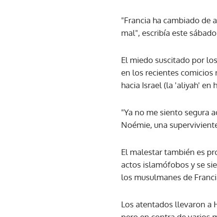
"Francia ha cambiado de a
mal", escribía este sábado 
El miedo suscitado por lo
en los recientes comicios
hacia Israel (la 'aliyah' e
"Ya no me siento segura aq
Noémie, una supervivient
El malestar también es pr
actos islamófobos y se si
los musulmanes de Francia
Los atentados llevaron a H
pero en contra de varios 