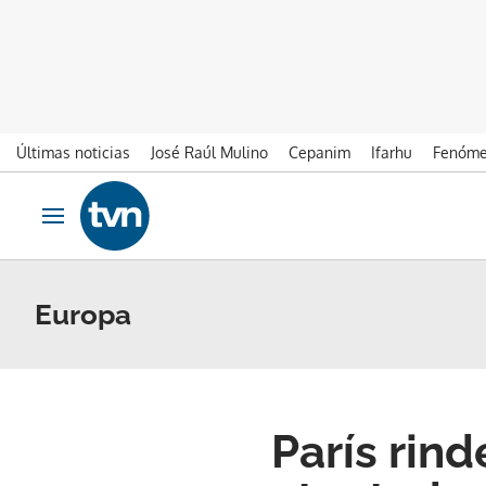
Últimas noticias
José Raúl Mulino
Cepanim
Ifarhu
Fenóme
Ir al contenido
Obrir navegació
Europa
París rin