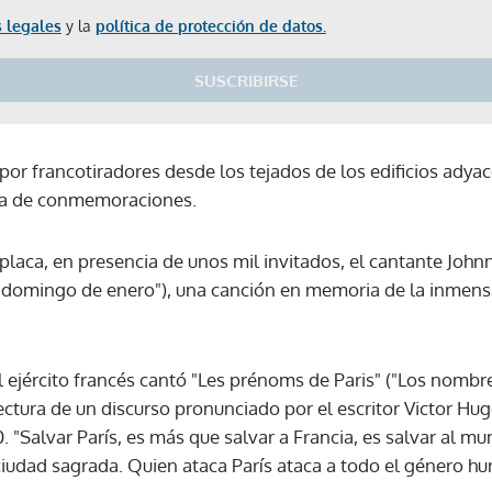
 legales
y la
política de protección de datos.
SUSCRIBIRSE
 por francotiradores desde los tejados de los edificios adyac
na de conmemoraciones.
 placa, en presencia de unos mil invitados, el cantante John
 domingo de enero"), una canción en memoria de la inmensa
l ejército francés cantó "Les prénoms de Paris" ("Los nombres
ectura de un discurso pronunciado por el escritor Victor Hugo
. "Salvar París, es más que salvar a Francia, es salvar al mu
 ciudad sagrada. Quien ataca París ataca a todo el género 
Gracias por suscribirte a nuestro boletín.