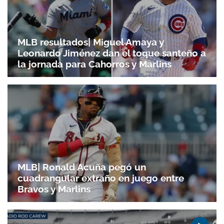
MLB resultados| Miguel Amaya y
Leonardo Jiménez dan el toque santeño a
la jornada para Cahorros y Marlins
MLB| Ronald Acuña pegó un
cuadrangular extraño en juego entre
Bravos y Marlins