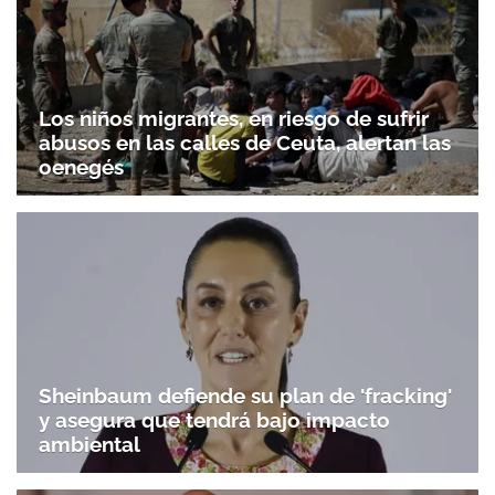
Los niños migrantes, en riesgo de sufrir
abusos en las calles de Ceuta, alertan las
oenegés
Sheinbaum defiende su plan de 'fracking'
y asegura que tendrá bajo impacto
ambiental