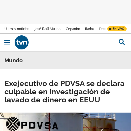
Últimas noticias
José Raúl Mulino
Cepanim
Ifarhu
Fenómeno de El Ni
EN VIVO
Ir al contenido
Obrir navegació
Mundo
Exejecutivo de PDVSA se declara
culpable en investigación de
lavado de dinero en EEUU