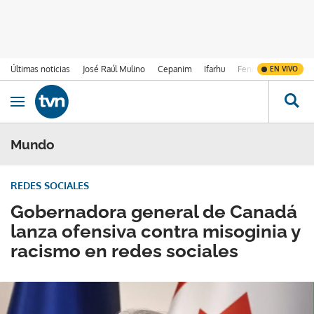
Últimas noticias
José Raúl Mulino
Cepanim
Ifarhu
Fenómeno de El Ni
EN VIVO
Ir al contenido
Obrir navegació
Mundo
REDES SOCIALES
Gobernadora general de Canadá
lanza ofensiva contra misoginia y
racismo en redes sociales