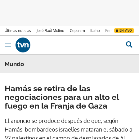
Últimas noticias
José Raúl Mulino
Cepanim
Ifarhu
Fenómeno de El Ni
EN VIVO
Ir al contenido
Obrir navegació
Mundo
Hamás se retira de las
negociaciones para un alto el
fuego en la Franja de Gaza
El anuncio se produce después de que, según
Hamás, bombardeos israelíes mataran el sábado a
92 palestinos en el campo de desplazados de Al