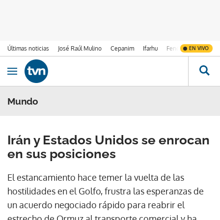
Últimas noticias
José Raúl Mulino
Cepanim
Ifarhu
Fenómeno de El Ni
EN VIVO
Ir al contenido
Obrir navegació
Mundo
Irán y Estados Unidos se enrocan
en sus posiciones
El estancamiento hace temer la vuelta de las
hostilidades en el Golfo, frustra las esperanzas de
un acuerdo negociado rápido para reabrir el
estrecho de Ormuz al transporte comercial y ha