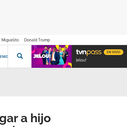
n Miguelito
Donald Trump
EN VIVO
ENIDOS ESPECIALES
NOVELAS
PROGRAMAS
GENTE TVN
PROG
Jelou!
gar a hijo