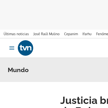
Últimas noticias
José Raúl Mulino
Cepanim
Ifarhu
Fenóme
Ir al contenido
Obrir navegació
Mundo
Justicia b