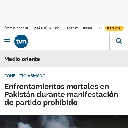
Últimas noticias
José Raúl Mulino
Cepanim
Ifarhu
Fenómeno de El Ni
EN VIVO
Ir al contenido
Obrir navegació
Medio oriente
CONFLICTO ARMADO
Enfrentamientos mortales en
Pakistán durante manifestación
de partido prohibido