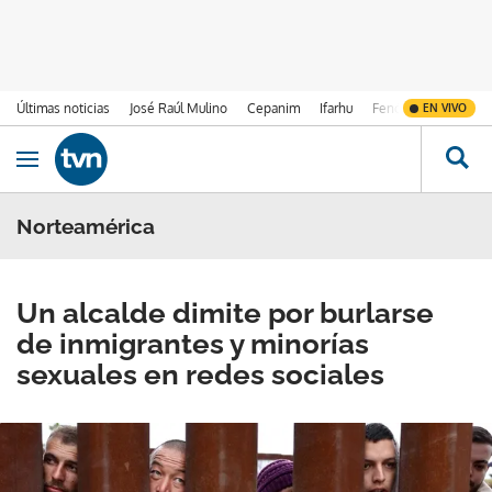
Últimas noticias
José Raúl Mulino
Cepanim
Ifarhu
Fenómeno de El Ni
EN VIVO
Ir al contenido
Obrir navegació
Norteamérica
Un alcalde dimite por burlarse
de inmigrantes y minorías
sexuales en redes sociales