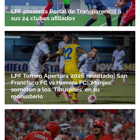
LPF presenta Portal de Transparencia a
sus 24 clubes afiliados
LPF Torneo Apertura 2026 resultado| San
Francisco FC vs Herrera FC: 'Monjes'
someten a los 'Tiburones' en su
monasterio