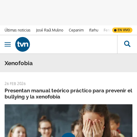
Últimas noticias
José Raúl Mulino
Cepanim
Ifarhu
Fenómeno de El Ni
EN VIVO
Ir al contenido
Obrir navegació
Xenofobia
26 FEB 2026
Presentan manual teórico práctico para prevenir el
bullying y la xenofobia