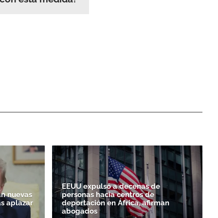
EEUU expulsó a decenas de
n nuevas
personas hacia centros de
as aplazar
deportación en África, afirman
abogados