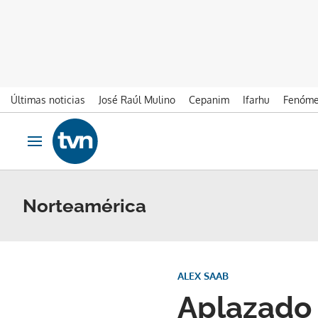
Últimas noticias
José Raúl Mulino
Cepanim
Ifarhu
Fenóme
Ir al contenido
Obrir navegació
Norteamérica
ALEX SAAB
Aplazado 