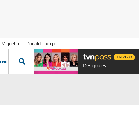
n Miguelito
Donald Trump
EN VIVO
ENIDOS ESPECIALES
NOVELAS
PROGRAMAS
GENTE TVN
PROG
Desiguales