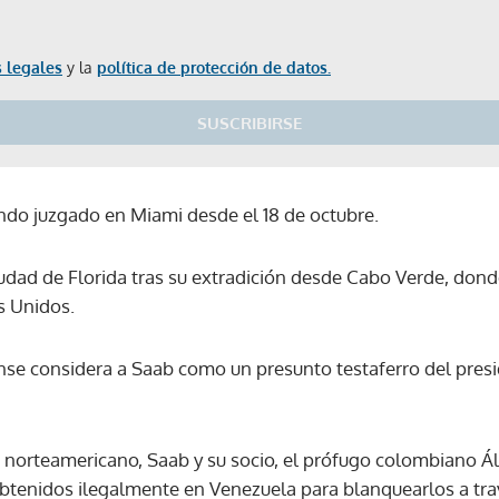
 legales
y la
política de protección de datos.
SUSCRIBIRSE
endo juzgado en Miami desde el 18 de octubre.
iudad de Florida tras su extradición desde Cabo Verde, dond
s Unidos.
se considera a Saab como un presunto testaferro del pres
s norteamericano, Saab y su socio, el prófugo colombiano Álv
btenidos ilegalmente en Venezuela para blanquearlos a tra
Gracias por suscribirte a nuestro boletín.