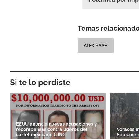
Temas relacionad
ALEX SAAB
Si te lo perdiste
EEUU anuncia nuevas acusaciones y
recompensas contra líderes del
Voraces i
cártel mexicano CJNG
Spokane, 