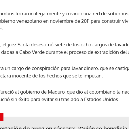
 ambos lucraron ilegalmente y crearon una red de soborno
ACEPTAR
obierno venezolano en noviembre de 2011 para construir vi
s.
, el juez Scola desestimó siete de los ocho cargos de lava
" dadas a Cabo Verde durante el proceso de extradición del
ra un cargo de conspiración para lavar dinero, que se casti
clara inocente de los hechos que se le imputan.
fureció al gobierno de Maduro, que dio al colombiano la na
luchó sin éxito para evitar su traslado a Estados Unidos.
rtación de arroz en cáscara: ¿Quién se beneficia