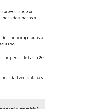
s, aprovechando un
viendas destinadas a
do de dinero imputados a
 acusado.
ga con penas de hasta 20
cionalidad venezolana y
 con esta medida?