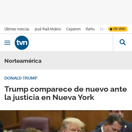
Últimas noticias
José Raúl Mulino
Cepanim
Ifarhu
Fenómeno de El Ni
EN VIVO
Ir al contenido
Obrir navegació
Norteamérica
DONALD TRUMP
Trump comparece de nuevo ante
la justicia en Nueva York