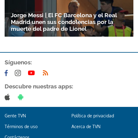
Jorge Messi | El FC Barcelona y el Real
Madrid unen sus condolencias por la
muerte del padre de Lionel
Síguenos:
Gracias por suscribirte a nuestro boletín.
Descubre nuestras apps:
ACEPTAR
Gente TVN
Política de privacidad
Términos de uso
Acerca de TVN
Contáctenos