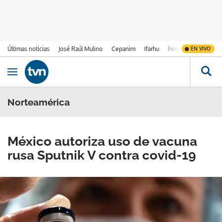
Últimas noticias
José Raúl Mulino
Cepanim
Ifarhu
Fenómeno de El Ni
EN VIVO
Ir al contenido
Obrir navegació
Norteamérica
México autoriza uso de vacuna
rusa Sputnik V contra covid-19